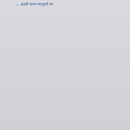
←
हलबी परघन
पाटकुती जा