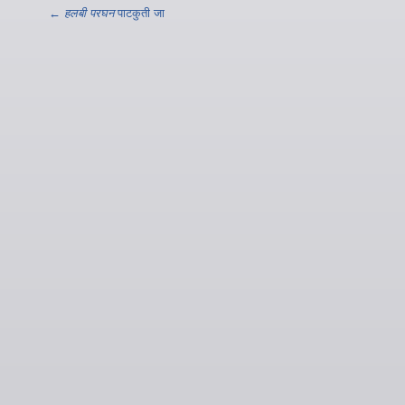
←
हलबी परघन
पाटकुती जा