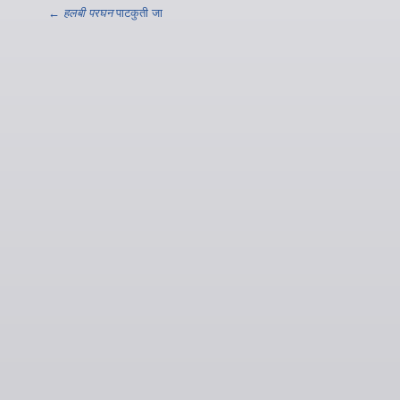
←
हलबी परघन
पाटकुती जा